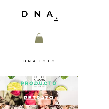
D N A F O T O
PRODUCTO
RETRATO