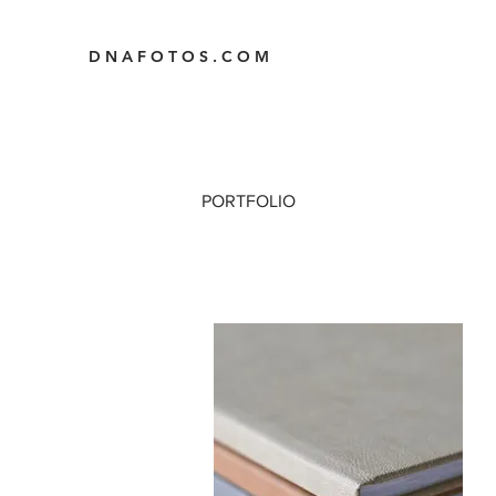
D N A F O T O S . C O M
PORTFOLIO